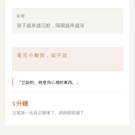
8年
孩子越來越沉默，隔閡越來越深
↓
看完小糉寶，孩子說
「它說的，就是我心裡的東西。」
5 分鐘
父親第一次真正聽懂了。媽媽眼睛濕了。