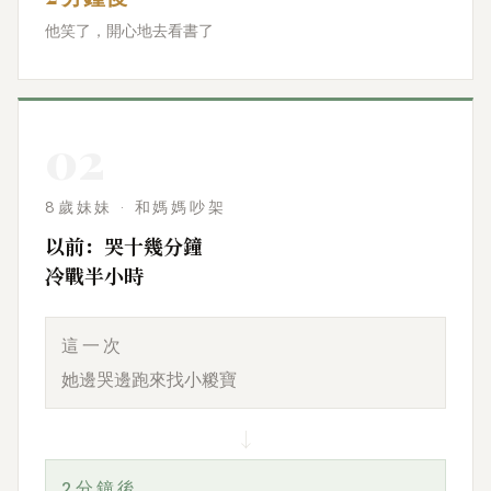
他笑了，開心地去看書了
02
8歲妹妹 · 和媽媽吵架
以前：哭十幾分鐘
冷戰半小時
這一次
她邊哭邊跑來找小糉寶
↓
2分鐘後